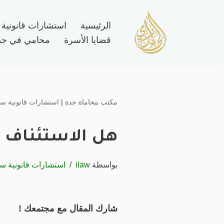
الرئيسية
استشارات قانونية
تخطى
قضايا الأسرة
محامي في جد
إلى
المحتوى
مكتب محاماة جدة
|
استشارات قانونية سع
هل الاستئناف ي
بواسطة
ilaw
استشارات قانونية س
شارك المقال مع مجتمعك !