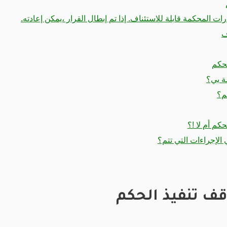
ت المحكمة قابلة للاستئناف. إذا تم إبطال القرار ،يمكن إعادته.
ف
لحكم
ة بي؟
م؟
كم أم لا !؟
 الإجراءات التي تتم؟
ف تنفيذ الحكم