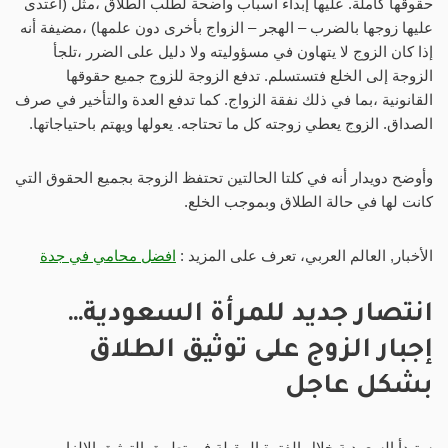
حقوقها كاملة. عليها إبداء أسباب واضحة لطلب الطلاق ،مثل (اعتدى
عليها زوجها بالضرب – الهجر – الزواج بأخرى دون علمها) ،مضيفة أنه
إذا كان الزوج لا يتهاون في مسؤوليته ولا دليل على الضرر ،تلجأ
الزوجة إلى الخلع فتستسلم. تدفع الزوجة للزوج جميع حقوقها
القانونية ،بما في ذلك نفقة الزواج. كما تدفع العدة والتأخير في صرف
الصداق. الزوج يعطي زوجته كل ما تحتاجه. يعولها ويهتم باحتياجاتها.
وأوضح دويدار أنه في كلتا الحالتين تحتفظ الزوجة بجميع الحقوق التي
كانت لها في حالة الطلاق وبموجب الخلع.
الأخبار, العالم العربي، تعرف على المزيد :
افضل محامي في جدة
انتصار جديد للمرأة السعودية…
إجبار الزوج على توثيق الطلاق
بشكل عاجل
ستبدأ السعودية خلال الفترة المقبلة في تطبيق التوثيق الإلزامي