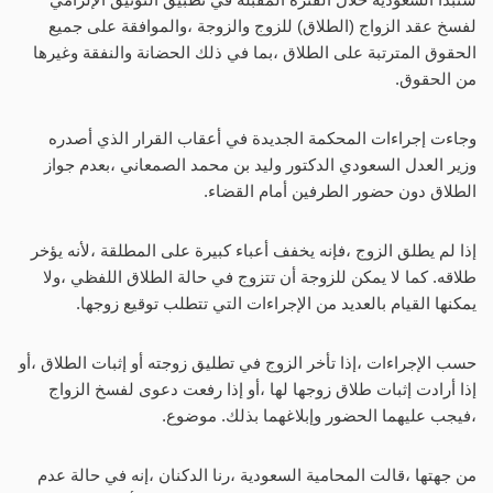
لفسخ عقد الزواج (الطلاق) للزوج والزوجة ،والموافقة على جميع
الحقوق المترتبة على الطلاق ،بما في ذلك الحضانة والنفقة وغيرها
من الحقوق.
وجاءت إجراءات المحكمة الجديدة في أعقاب القرار الذي أصدره
وزير العدل السعودي الدكتور وليد بن محمد الصمعاني ،بعدم جواز
الطلاق دون حضور الطرفين أمام القضاء.
إذا لم يطلق الزوج ،فإنه يخفف أعباء كبيرة على المطلقة ،لأنه يؤخر
طلاقه. كما لا يمكن للزوجة أن تتزوج في حالة الطلاق اللفظي ،ولا
يمكنها القيام بالعديد من الإجراءات التي تتطلب توقيع زوجها.
حسب الإجراءات ،إذا تأخر الزوج في تطليق زوجته أو إثبات الطلاق ،أو
إذا أرادت إثبات طلاق زوجها لها ،أو إذا رفعت دعوى لفسخ الزواج
،فيجب عليهما الحضور وإبلاغهما بذلك. موضوع.
من جهتها ،قالت المحامية السعودية ،رنا الدكنان ،إنه في حالة عدم