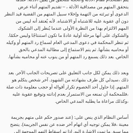
يتحقق المتهم من مصداقية الأدلة ، – تقديم المتهم أثناء عرض
الدعوى أو تبرئته من التهمة وإخلاء سبيل المتهم من القضية قيد النظر
دون أي عقوبة عليه للاشتباه أو الاشتباه. لأنه يُعتقد أنه ليس من
المهم الالتزام بهذا من النظرة الأولى عندما يُنظر إلى الشكوك
والشكوك على أنها مرحلة أولية عادةً ما تكون استنتاجًا وليس حكمًا.
ثم تنظر المحكمة في دعوى المدعي العام لسماع رد المتهم أو وكيله
أو محاميه بشأنها. ثم يتم الاستماع إلى مطالبة المدعي بالحق
الخاص. بعد ذلك يسمع رد المتهم أو من ينوب عنه أو محاميه بشأنها.
وبعد ذلك يمكن لكل جانب التعليق على تصريحات الجانب الآخر. بعد
ذلك ،سيدلي كل طرف بشهادته من الشهود. آخر شخص يتكلم هو
المتهم. إذا حاول أحد الخصوم تكرار أقواله أو حجب معلومة ذات صلة
،فللمحكمة أن تمنعه ​​من الاستمرار بعدم إدانته وتوقيع عقوبة عليه
،وكذلك مراعاة ما يطلبه المدعي الخاص.
أساس النظام الذي ينص على: (عند صدور حكم على متهم بجريمة
معينة ،فلا يمكن توجيه أي اتهام آخر ضده عن نفس الجريمة). يتضح
مما سبق ما تمت الإشارة إليه. إذا تم إسقاط التهم الموجهة إلى