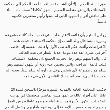
صورة سند الحكم – إلا أن الشاب قدم التماسًا ضد الحكم إلى محكمة
الاستئناف بالرياض. منطقة القصيم – حجز “عكاظ” نسخة منه – بناء
على تناقض أقوال الشهود الذين لم يثبتوا رأيهم ،معتبرين حكمهم
قاسياً.
وجادل المتهم بأن قائمة الاعتراضات التي قدمها نجله كانت مشروعة
ومبررة ،بينما قال والد الشاب إن محكمة الاستئناف قبلت هذه
الاعتراضات وألغت حكم القاضي الأول وأحالت القضية إلى قاضي
آخر في عنيزة. لقد حدد موعدًا جديدًا للنظر في هذه الحالة.
قال والد المتهم ،وهو رجل يحترمه الجميع ،إن محكمة الاستئناف
قبلت قائمة اعتراضه ،والتي تتضمن عدم رؤية أي شهود للمتهم وهو
يسلم مواد ممنوعة لأي شخص ،وكل ما رأوه أنه سلم شيئًا وفعله. لم
يذكر هذا الشيء. وقد أثبت ذلك القاضي الأول في حكمه.
حكمت المحكمة العامة بالمدينة المنورة مؤخرًا بالسجن لمدة 20
عامًا ،على أفراد عائلة يتزعمها مسن ثمانيني متخصصًا في تهريب
المخدرات. تتكون الأسرة من ستة أبناء ،جميعهم عاطلون عن العمل
ولديهم تعليم منخفض ،بالإضافة إلى زوجاتهم وأقاربهم. وشمل الحكم