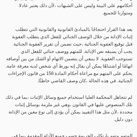
أحكامهم على البينة وليس على الشبهات ،لأن ذلك يعتبر عادلا
ومتوازنا للجميع.
يعد هذا القرار احتجاجًا بالمبادئ القانونية والقانونية التي تتطلب
إثبات الإدانة من خلال الوصف الجنائي للفعل الذي يتطلب العقوبة
قبل توقيع العقوبة الجنائية ،حيث تضمن أن تقرير العقوبة الجنائية
يجب أن يسبقه نص الإدانة. للمتهم ووصف جنائي للفعل الذي
تستوجب العقوبة. لا ينبغي أن يتضمن الاتهام أو الشك من بين أوصافه
اتهامًا أو اشتباهًا يمكن أن يقال إنه يورط أي شخص لديه معرفة عامة.
يحكم على المتهم مع مراعاة أحكام المادة 158 من قانون الإجراءات
الجنائية. في هذه الحالة ،كان وصف القاضي خاطئًا.
لم تتجاهل المحكمة العليا استخدام جميع وسائل الإثبات ،بما في ذلك
تلك المنصوص عليها في القانون ،وهي غير ملزمة بوسائل إثبات
محددة ،لأن مثل هذا التقييد يمكن أن يؤدي إلى نوع معين من الإدانة
دون دليل.
المتهم متهم بارتكاب الجريمة حسب جميع الأدلة المقدمة ،بما في