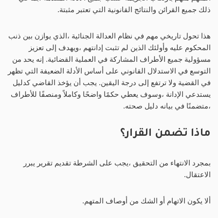
ذلك جميع القرائن والنتائج القانونية التي تعتبر مثبتة.
هذا تحول تاريخي مهم في نظام العدالة الجنائية ،الذي يوازن بين ذنب
المحكوم عليه وأولئك الذين لم تثبت إدانتهم ،ويهدف إلى تعزيز
مسؤولية جميع الأطراف المشاركة في العملية القضائية. إنه يحد من
التوسع في الاستدلال القانوني على أساس الأدلة الضعيفة التي تظهر
في القضية ولا ترتفع إلى درجة اليقين. يجب أن يؤخذ القاضي كدليل
يستدعي الإدانة ،وسوف يعطي حكمًا واضحًا وكاملاً ومنصفًا للأطراف
،متضمنًا في بيانه دليل صحته.
ماذا تضمن القرار؟
بمجرد الانتهاء من التحقيق ،يجب على الشرطة تقديم تقرير يبرر
الاعتقال.
ألا يكون الاتهام أو الشك من أوصاف المتهم.