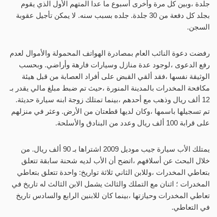
جلدة ،وبين كل مرة وأخرى أسبوع ما عدا المتهم الأول الذي يقوم
بجلد كل دفعة من 30 جلدة. جلده بسبب سنه. لا يمكن تأجيل عقوبة
السجن.
رفضت دعوة النائب العام بمصادرة الهواتف المحمولة والأموال لعدم
رفع الدعوى ،لوجود عدة منازل وسيارات فارهة وأراضي. وبحسب
الوثيقة نفسها ،فقد ألقي القبض على أفراد العصابة من قبل هيئة
مكافحة المخدرات بالمدينة المنورة ،حيث تم ضبط مبلغ مالي يقدر بـ
12 ألف ريال وذهب مع أحدهم ،بينما تمتلك زوجة ابنه سيارة حديثة.
تم تسجيلها باسمها ،وكان لديها قطعتان من الأرض. وعثر في منزلهم
على قرابة 100 ألف ريال وعدد من البنادق والأسلحة.
يمتلك الأب سيارة جيب موديل 2009 اشتراها بـ 90 ألف ريال. من
خلال البحث عن أسلافهم ،اتضح أن الأب لديه شحنة سابقة تتعلق
بتعاطي المخدرات ،وللابن الثاني ثلاثة تواريخ: واحدة تتعلق بتعاطي
المخدرات ؛ اثنان مع التملك والثالث يشمل الابن الثالث له تاريخ في
تعاطي المخدرات وحيازتها ،بينما كان للابنين الرابع والسادس تاريخ
في التعاطي.