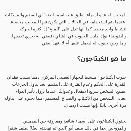
المحبب له عدة أسماء. يطلق عليه اسم “الغنة” أي القضم والمسكات
،عندما يتم استخدامه في الحالات التي يكون فيها المحبب مخصصًا
لنشاط واحد محدد. كما أنها تدل على “الملج” إذا كثرة الحركة
والضوضاء ،وإذا ذابت الحبوب في الشاي ،فيعني أنه يجري تعدينها.
وأما وجود حبوب له ليعمل عليها أم لا ،فهذا يعني
ما هو الكبتاجون؟
حبوب الكبتاجون منشط للجهاز العصبي المركزي ،مما يسبب فقدان
القدرة على الحكم وعدم القدرة على التقييم. بعد تناول الجرعات
،يصبح الشخص سريع الانفعال وعدوانيًا. عندما يزول تأثير الدواء
،يعاني الشخص من الاكتئاب والصداع المستمر ،مما يجبره على تناوله
مرة أخرى. ثانيًا ،إنها تسبب الإدمان.
يحتوي الكبتاغون على أسماء شائعة ومعروفة بين المدمنين
والمروجين ،بما في ذلك ملف أبو (الذي تم تهجئته أيضًا) ،ملف شقرا