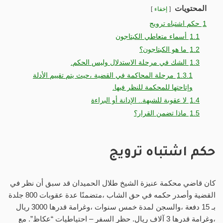
المحتويات
إخفاء
1
حكم اشتباه ترويج
1.1
أسماء متعاطي الكبتاجون
1.2
ما هو الكبتاجون؟
1.3
الشك في مرحلة الاستدلال وليس الحكم.
1.3.1
مرحلة المحاكمة في القضية ،حيث يتم تقييم الأدلة
وإتاحتها للمحكمة للنظر فيها.
1.4
لا عقوبة للشبهة.. الإدانة أو البراءة
1.5
ماذا تضمن القرار؟
حكم اشتباه ترويج
كان قاضي محكمة عنيزة الشيخ طلال الحميدان قد سبق أن نظر في
القضية وأصدر حكمه في حق الشاب ،متضمنًا عدة عقوبات 800 جلدة
بـ 15 دفعة ،والسجن لمدة خمس سنوات ،وغرامة قدرها 3000 ريال
،وغرامة قدرها 3 آلاف ريال. حظر السفر – احتياطيات “عكاظ”. مع