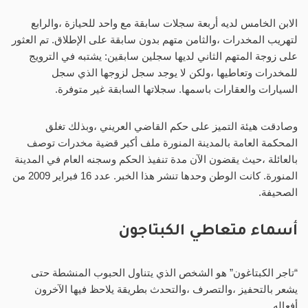
الابن الخامس لديه أربعة سجلات سابقة مع واحد للحيازة ،والرابع
لتهريب المخدرات ،والثامن متهم بدون سابقة على الإطلاق. تم العثور
على زوجة المتهم الثاني لديها سجلين سابقين: يشتبه في الترويج
للمخدرات وتعاطيها ،ولكن لا يوجد سجل لزوجها الذي سجل
السيارات والعقارات باسمها. سجلاتها السابقة غير متوفرة.
وصادقت هيئة التميز على حكم القاضي العريني ،وبذلك تغلق
المحكمة العامة بالمدينة المنورة ملف أكبر قضية مخدرات توصف
بالعائلة ،حيث يقضون الآن مدة تنفيذ الحكم وسجنه العام في المدينة
المنورة. كانت الوطن وحدها تنشر هذا الخبر. عدد 16 فبراير 2009 من
الصحيفة.
أسماء متعاطي الكبتاجون
“تاجر الكبتاغون” هو الشخص الذي يتناول الحبوب المنشطة حتى
يشعر بالتحفيز ،والتصرف ،والتحدث بطريقة يلاحظ فيها الآخرون
أفعاله.