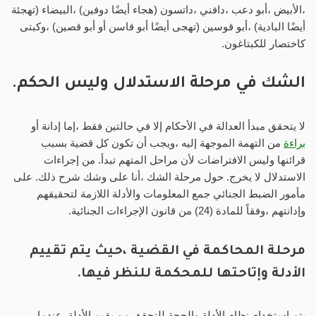
،الأبيض ،أبو دعب ،دافني ،داتسون (هجاء أيضًا دوفين) ،البيضاء (تهجئة
أيضًا البادية) ،أبو قوسين (تهجى أيضًا أبو قاسن أو أبو قصين) ،وكبتى
كاختصار للكبتاغون.
الشك في مرحلة الاستدلال وليس الحكم.
لا يتحقق مبدأ العدالة في الأحكام إلا في حالتين فقط ،إما إدانة أو
براءة
من التهمة الموجهة إليه ،ويجب أن تكون كل قضية بسبب
قرائنها وليس الافتراضات لأن مراحل المتهم تبدأ. من إجراءات
الاستدلال لا يخرج. حول مرحلة الشك ،أنا على وشك شرح ذلك. على
مأمور الضبط الجنائي جمع المعلومات والأدلة اللازمة لتحقيقهم
وإدانتهم ،وفقاً للمادة (24) من قانون الإجراءات الجنائية.
مرحلة المحاكمة في القضية ،حيث يتم تقييم
الأدلة وإتاحتها للمحكمة للنظر فيها.
يتم استخدام نظام الأدلة والحجة للتحقق من يقين الأدلة. عندما