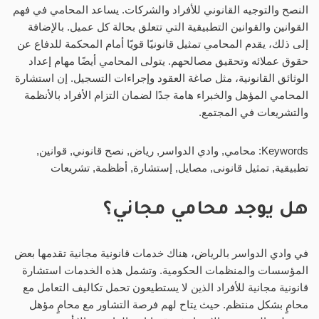
النصح والتوجيه القانوني للأفراد والشركات. يساعد المحامي في فهم
القوانين والقوانين التطبيقية التي تتعلق بحالة كل عميل. بالإضافة
إلى ذلك، يقدم المحامي تمثيل قانونيًا قويًا أمام المحكمة للدفاع عن
حقوق عملائه وتحقيق مصالحهم. يتولى المحامي أيضًا مهام إعداد
الوثائق القانونية، مثل صاغة العقود وإجراءات التسجيل. إن استشارة
المحامي المؤهل والخبراء هامة جدًا لضمان التزام الأفراد بالأنظمة
والتشريعات في المجتمع.
Keywords: محامي, وادي الدواسر, رياض, نصح قانوني, قوانين,
تطبیقية, تمثيل قانونی, مصایل, إستشارة, أظظمة, تشریعات
هل يوجد محامي مجاني؟
في وادي الدواسر بالرياض، هناك خدمات قانونية مجانية تقدمها بعض
المؤسسات والمنظمات الحكومية. وتشمل هذه الخدمات استشارة
قانونية مجانية للأفراد الذين لا يستطيعون تحمل تكاليف التعامل مع
محامٍ بشكل منتظم. حيث يتاح لهم فرصة التشاور مع محامٍ مؤهل