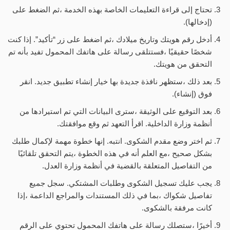
تحتاج إلى قراءة التعليمات الخاصة بهذه الخدمة ،ثم الضغط على
(إدخالها).
أدخل رقم هويتك وتاريخ ميلادك ،ثم اضغط على زر “تأكيد”. إذا كنت
شخصًا حقيقيًا ،فستتلقى رسالة على هاتفك المحمول تفيد بأنه تم
التحقق من هويتك.
بعد ذلك ،ستظهر نافذة جديدة بها خيار إنشاء تطبيق جديد. انقر
فوق (إنشاء).
بعد التوقيع على الوثيقة ،سترى البيانات التي تم استيرادها من
أنظمة وزارة الداخلية. اقرأ التعهد ثم وقع موافقتك.
ثم اختر وضع مقدم الشكوى. انتبه. إنها خطوة مهمة لإكمال طلبك
بشكل صحيح ،مع العلم أنه في هذه الخطوة ،يتم التحقق تلقائيًا
من التفاصيل المتعلقة بالقضية في أنظمة وزارة العدل.
يجب عليك تسجيل الشكوى وطلبات المشتكي. سجل جميع
تفاصيل شكواك ،بما في ذلك المستندات والمراجع الداعمة ،إذا
كانت مرفقة بالشكوى.
أخيرًا ،ستصلك رسالة على هاتفك المحمول تحتوي على الرقم