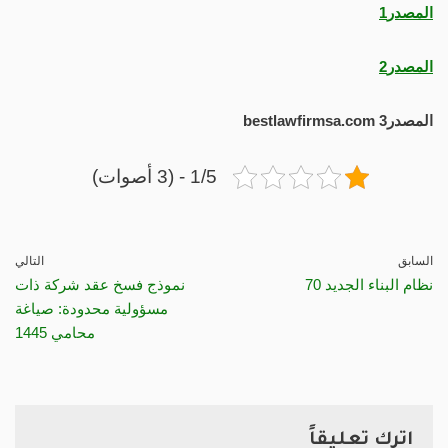
المصدر1
المصدر2
المصدر3 bestlawfirmsa.com
1/5 - (3 أصوات)
السابق
التالي
نظام البناء الجديد 70
نموذج فسخ عقد شركة ذات
مسؤولية محدودة: صياغة
محامي 1445
اترك تعليقاً