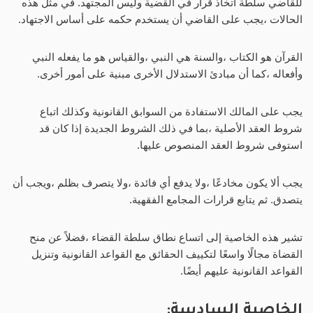
للقاضي سلطة اتخاذ قرار في القضية وليس المجتهد. في مثل هذه
الحالات ،يجب على القاضي أن يستخدم حكمه على أساس الاجتهاد.
القرآن هو الكتاب ،والسنة هي النبي ،والقياس هو ما يفعله النبي
وأفعاله ،كما أن مبادئ الاستدلال الأخرى مبنية على أمور أخرى.
يجب على المالك الاستفادة من السوابق القانونية وكذلك اتباع
شروط العقد الأصلية ،بما في ذلك الشروط الجديدة إذا كان قد
استوفى شروط العقد المنصوص عليها.
يجب ألا يكون مخادعًا ،ولا يدفع أي فائدة ،ولا يتصرف بظلم ،ويجب أن
يتصدق. ثم يتابع قرارات المجامع الفقهية.
تشير هذه الخاصية إلى اتساع نطاق سلطة القضاء ،فضلاً عن منح
القضاة مجالًا واسعًا لتكييف الحقائق مع القواعد القانونية وتنزيل
القواعد القانونية عليهم أيضًا.
الخاصية السادسة: