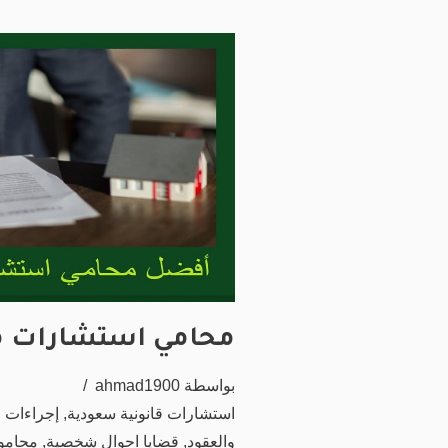
محامي استشارات مجان
بواسطة
ahmad1900
استشارات قانونية سعودية
,
إجراءات 
والعقود
,
قضايا احوال شخصية
,
محامو