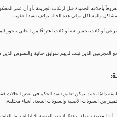
وفاً بأخلاقه الحميدة قبل ارتكاب الجريمة ،أو أن عمر المحكو
شاكل والمشاكل ،وفي هذه الحالة يوقف تنفيذ العقوبة.
شرعي أو كانت بحسن نية أو كانت اعترافًا من الجاني ،يجوز للم
ذ مع المجرمين الذين ثبتت لديهم سوابق جنائية واللصوص الذين 
ة:
يقه دائمًا ،حيث يمكن تعليق تنفيذ الحكم في بعض الحالات فق
مييز بين العقوبات الأصلية والعقوبات التبعية. أشياء مختلفة.
أن العقوبة ستعلق مؤقتًا. لا تنفذ العقوبة إلا إذا اشترط القا