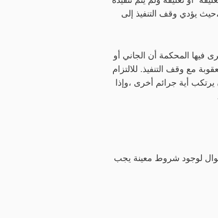
قه” أو تعليقه ولم يتم تنفيذه
،حيث يؤدي وقف التنفيذ إلى
ى فيها المحكمة أن الجاني أو
وبة مع وقف التنفيذ. للالتزام
يرتكب أية جرائم أخرى ،وإذا
أحوال لوجود شروط معينة يجب