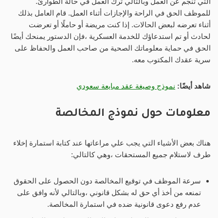
التي تنجم عن العمل وبالتالي ترك العمل في حالة الطوارئ.
للموظف الحق في الراحة والإجازات أثناء العمل. قام العامل بذلك
أثناء تعرضه لبعض الحالات. إذا كنت مريضة أو حاملًا أو تعرضت
لحادث أو تم استدعاؤك للخدمة العسكرية ،فإن الدستور يمنحك أيضًا
الحق في حماية معلوماتك الصحية من صاحب العمل والحفاظ على
سرية عقدك المكتوب معه.
شاهد أيضًا:
نموذج وصيغة عقد مبايعة سعودي
معلومات حول نموذج المخالصة
هناك بعض الأشياء التي يجب علي مراعاتها عند كتابة استمارة إخلاء
طرف لاستلام جميع المستحقات ،وهي كالتالي:
سرعة الموظف في توقيع المخالصة دون الحصول على الحقوق
تمنعه ​​من أخذ أي حق له بشكل قانوني ،وبالتالي لأنه وافق على
عدم رفع دعوى قانونية ضده في استمارة المخالصة.