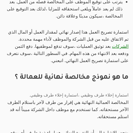
يترتب على توقيع الموظف على المخالصة فصله من العمل. بعد
ذلك لم يعد عاملاً ويلغى استحقاقه للمزايا ،لذلك بعد التوقيع على
المخالصة ،سيكون مدينًا وعلاقة دائن.
استمارة تصريح العمل هذا إصدار نهائي لمقدار العمل أو المال الذي
تم الاتفاق عليه من قبل الشركة والموظف لأداء مهمة محددة.
الشركات
بعد توثيق العمليات ،سوف تدفع لموظفيها. دفع الثمن
ودفعه بعد الانتهاء من هذه المهام. في السطور التالية ،سوف نتعرف
على استمارة تصريح العمل النهائي. اتبعني.
ما هو نموذج مخالصة نهائية للعمالة ؟
استمارة إخلاء طرف وظيفي ،استمارة إخلاء طرف وظيفي.
المخالصة العمالية النهائية هي إقرار من طرف لآخر باستلام الطرف
الآخر مستحقاته. كما تستخدم مع موظف داخل الشركة مبيناً أنه قد
استلم مستحقاته.
وتجدر الإشارة إلى أن التفريغ النهائي هو إبراء ذمة طرف ،أي يوقع