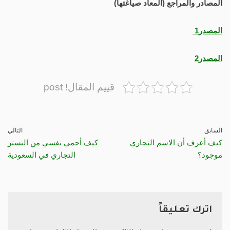
المصادر والمراجع (المعاد صياغتها)
المصدر1
المصدر2
قييم المقال! post
السابق
التالي
كيف أعرف أن الاسم التجاري
كيف أحمي نفسي من التستر
موجود؟
التجاري في السعودية
اترك تعليقاً