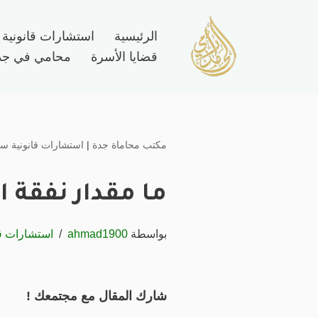
الرئيسية
استشارات قانونية
تخطى
قضايا الأسرة
محامي في جد
إلى
المحتوى
مكتب محاماة جدة
|
استشارات قانونية سع
ما مقدار نفقة ا
بواسطة
ahmad1900
استشارات قا
شارك المقال مع مجتمعك !