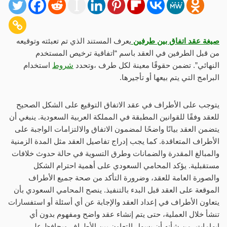
صيغة عقد اتفاق بين طرفين
يعرف المستند الذي تم تعبئته وتوقيعه
من قبل الطرفين في العقد باسم “اتفاقية ترخيص المستخدم
النهائي”. تضمن حقوقًا معينة لكل طرف ،وتحدد
شروط
استخدام
البرامج التي يتم بيعها أو تأجيرها.
يتوجب على الأطراف في عقد الاتفاق التوقيع على الشكل الصحيح
للعقد وفقًا للقوانين المطبقة في المملكة العربية السعودية. ينبغي أن
يتضمن العقد بيانًا واضحًا لمضمون الاتفاق والالتزامات الواجبة على
الأطراف المتعاقدة. كما يجب إدراج تفاصيل العقد مثل المدة الزمنية
والمبالغ المقدرة والضمانات وطرق التسوية في حالة حدوث خلافات
مستقبلية. يؤكد المحامي السعودي على أهمية احترام الشكل
والصورة العامة للعقد، وضرورة التأكد من صحة جميع الأطراف
الموقعة على العقد قبل البدء بالتنفيذ. ينصح المحامي السعودي بأن
يتعاون الأطراف في إعداد العقد والإجابة عن أي أسئلة أو استفسارات
تنشأ خلال العملية، حتى يتم إنشاء عقد واضح ومفهوم بدون أي
ابهامات، من شأنه أن يسهل التعاون بين الأطراف ويحافظ على