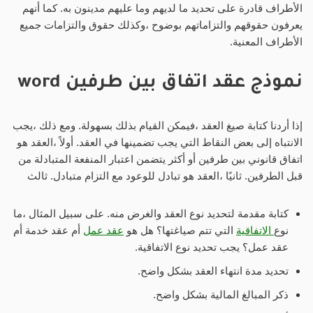
الأطراف قادرة على تحديد ما لديهم وما عليهم مدينون به. كما أنهم
يعرفون حقوقهم والتزاماتهم بوضوح ،وكذلك حقوق والتزامات جميع
الأطراف المعنية.
نموذج عقد اتفاق بين طرفين word
إذا أردنا كتابة صيغ العقد ،فيمكن القيام بذلك بسهولة. ومع ذلك ،يجب
الانتباه إلى بعض النقاط التي يجب تضمينها في العقد. أولاً ،العقد هو
اتفاق قانوني بين طرفين أو أكثر يتضمن اعتبار المنفعة المتبادلة من
قبل الطرفين. ثانيًا ،العقد هو تبادل للوعود مع التزام متبادل. ثالث
كتابة مقدمة لتحديد نوع العقد والغرض منه. على سبيل المثال ،ما
نوع
الاتفاقية
التي تتم صياغتها؟ هل هو
عقد عمل
أم عقد خدمة أم
عقد عمل؟ يجب تحديد نوع الاتفاقية.
تحديد مدة انتهاء العقد بشكل واضح.
ذكر المبالغ المالية بشكل واضح.