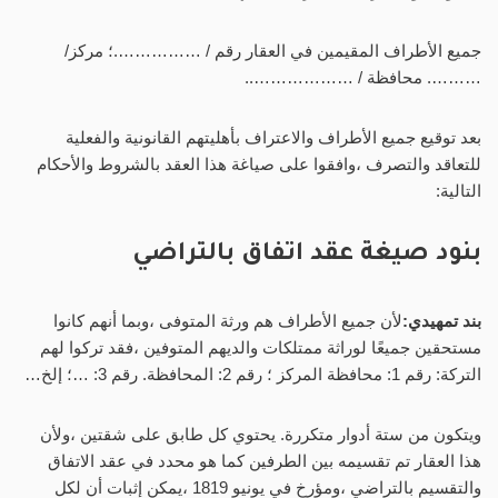
جميع الأطراف المقيمين في العقار رقم / …………….؛ مركز/
………. محافظة / ………………..
بعد توقيع جميع الأطراف والاعتراف بأهليتهم القانونية والفعلية
للتعاقد والتصرف ،وافقوا على صياغة هذا العقد بالشروط والأحكام
التالية:
بنود
صيغة عقد اتفاق
بالتراضي
بند تمهيدي:
لأن جميع الأطراف هم ورثة المتوفى ،وبما أنهم كانوا
مستحقين جميعًا لوراثة ممتلكات والديهم المتوفين ،فقد تركوا لهم
التركة: رقم 1: محافظة المركز ؛ رقم 2: المحافظة. رقم 3: …؛ إلخ…
ويتكون من ستة أدوار متكررة. يحتوي كل طابق على شقتين ،ولأن
هذا العقار تم تقسيمه بين الطرفين كما هو محدد في عقد الاتفاق
والتقسيم بالتراضي ،ومؤرخ في يونيو 1819 ،يمكن إثبات أن لكل