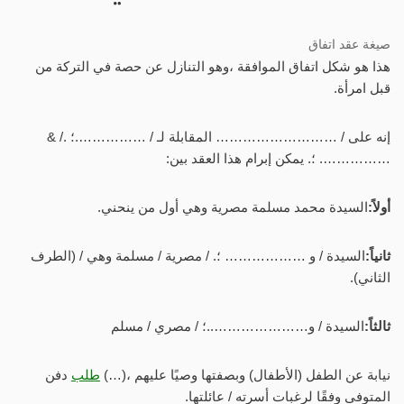
صيغة عقد اتفاق
هذا هو شكل اتفاق الموافقة ،وهو التنازل عن حصة في التركة من
قبل امرأة.
إنه على / ……………………… المقابلة لـ / …………….؛ ./ &
……………. ؛. يمكن إبرام هذا العقد بين:
أولاً:
السيدة محمد مسلمة مصرية وهي أول من ينحني.
ثانياً:
السيدة / و ……………… ؛. / مصرية / مسلمة وهي / (الطرف
الثاني).
ثالثاً:
السيدة / و…………………..؛ / مصري / مسلم
نيابة عن الطفل (الأطفال) وبصفتها وصيًا عليهم ،(…)
طلب
دفن
المتوفى وفقًا لرغبات أسرته / عائلتها.