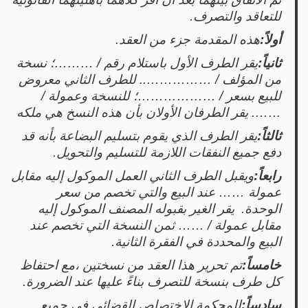
للتعاقد والتصرف.
أولاً:
هذه المقدمة جزء من العقد.
ثانياً:
يقر الطرف الأول باستلام رقم / ………؛ نسخة
من المؤلف / …………….. للطرف الثاني معروض
للبيع بسعر / ………………؛ للنسخة وعمولة /
……. يقر الطرفان الأولان بأن هذه النسخ هي ملكه
ثالثاً:
يقر الطرف الذي يقوم بتسليم البضاعة بأنه قد
دفع جميع النفقات اللازمة للتسليم والتحويل.
رابعاً:
ويقبل الطرف الثاني العمل الموكول إليه مقابل
عمولة …… عند البيع والتي تخصم من سعر
الوحدة. يقر الغير بقبوله المصنف الموكول إليه
مقابل عمولة / …… ثمن النسخة التي تخصم عند
البيع والمحددة في الفقرة الثانية.
خامساً:
تم تحرير هذا العقد من نسختين ،مع احتفاظ
كل طرف بنسخة للتصرف بناءً عليها عند الضرورة.
سادساً:
للمحكمة الاختصاص القضائي في جميع