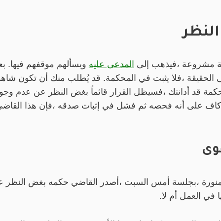
لنظر
دلة مشروعة ،فيذهب إلى
المدعى عليه
ويسألهم موقفهم فيها. بع
الحقيقة ،فلا يثبت في المحكمة. قد يُطلب منك أن تكون شاهدًا
لمحكمة قد أدانتك ،فسيظل القرار قائماً بغض النظر عن عدم وج
كاف على أنه فحصه ثم فشل في إثبات صدقه ،فإن هذا القاضي
وى
لمنورة ،بجلسة أمس السبت ،أصدر القاضي حكمه بغض النظر عم
 في العمل أم لا.