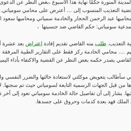
دينة المنورة حكمًا نهاية هذا الأسبوع ،بغض النظر عن الدعو
في قضية التعذيب المنسوب إلى … أعترض على محامي سومياتي.
حاميها عبد الرحمن الحجار والخادمة سمياتي ومحاميها سعود ا
لمدعية سومياتي: حكم القاضي ضد جنسيتها ،
ة التعذيب.
طلب
منه القاضي تقديم إفادة
اعتراض
بعد عشرة أ
م …. محامي الخادمة ركز فقط على التقارير الطبية المرفقة ب
القاضي يصدر حكمه بغض النظر عن القضية والاكتفاء بأداء اليمي
 سأطالب بتعويض موكلتي لاستعادة حالتها والضرر النفسي وا
لملك فهد بعدة كدمات وحروق على جسدها.