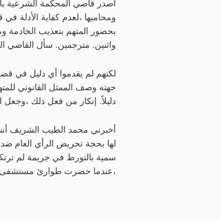
أصدر قاضي المحكمة الشرعية بالم
ومحاميها ،لعدم كفاية الأدلة 
بحضور المتهم بتعذيب الخادمة وم
واثنين. مترجمين. سأل القاضي ا
لكنهم لم يقدموا أي دليل في قضي
جهته وصف الممثل القانوني للمته
دليلاً. إنكار من فعل ذلك ،وجعل 
أخبرني محمد الطيب الشريف أنني
،عندما حضرت طوارئ مستشفى ا