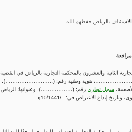
لاستئناف بالرياض حفظهم الله.
مرافعة
تجارية الثانية والعشرون بالمحكمة التجارية بالرياض في القض
ُدّعي: ………………….، هوية وطنية رقم: (………………………)، وعنوا
طعمة،
سجل تجاري
رقم: (………………)، وعنوانها: الرياض،
تاريخ إيداع الاعتراض في: ../10/1441هـ.
التي ليس للمحكمة التجارية اختصاص للنظر فيها وفقًا للبند الث