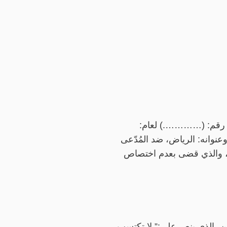
ية رقم: (………….) لعام:
نه: الرياض، ضد المُدّعى
 والذي قضى بعدم اختصاص
امن ،الذي ينص على:” لا تكتسب