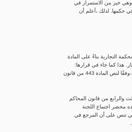
وهي خير من الاستمرار في
في حكمها. لذلك ،أعلم أن
مة التجارية بناءً على المادة
ار. هذا كما جاء في قرارها:
متخصص في النظر في النزاعات بين التجار ،في القضايا التي تنطوي على أعمال أصلية أو تابعة ،وفقًا لنص المادة 443 من قانون
تي قررت في البند (1/2) منه إلغاء الفصل الثالث والرابع من قانون المحاكم
هو ما أكده محضر اجتماع اللجنة
ء الأعلى المشار إليه رقم: (2826) التاريخ: 29 يناير 1439 هـ. والتي تنص على أن المرجع في