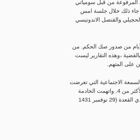
ى المرفوعة من قبل سومياتي
 جاء ذلك خلال جلسة امس
لحجيلي والقنصل الاندونيسي
يام من صدور صك الحكم. من
القضية ،وهذه التقارير ليست
ن على المتهم.
لسمعة الاجتماعية التي تعرضت
لها بحجة تحريض الرأي العام ضدها من قبل الجهات الرسمية التابعة لسومياتي حيث تم سجنها. لأكثر من 4. واتهمت الخادمة
سمية بالتورط في جريمة لم ترتكبها. يشار إلى أن تفاصيل حالة الخادمة سومياتي تعود إلى آخر ذي القعدة (29 نوفمبر 1431