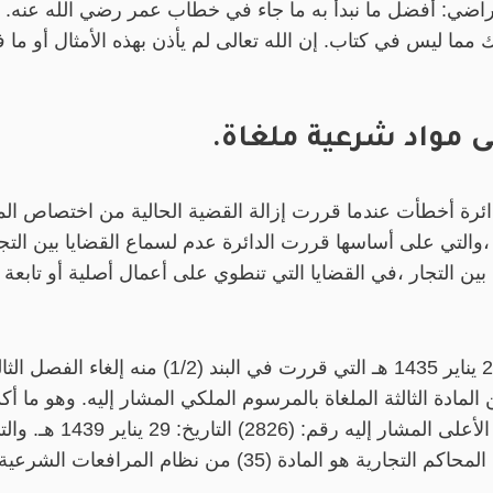
راضي: أفضل ما نبدأ به ما جاء في خطاب عمر رضي الله عنه. 
ما ليس في كتاب. إن الله تعالى لم يأذن بهذه الأمثال أو ما 
لى مواد شرعية ملغاة.
لدائرة أخطأت عندما قررت إزالة القضية الحالية من اختصاص المحك
ة ،والتي على أساسها قررت الدائرة عدم لسماع القضايا بين التج
الرقم الملكي: (م / 1) والتاريخ: 22 يناير 1435 هـ ال
ة ،وتندرج المادة 443 ضمن المادة الثالثة الملغاة بالمرسوم الملكي المشار إليه. و
المشكلة من قبل مجلس القضا
هو المادة (35) من نظام المرافعات الشرعية.