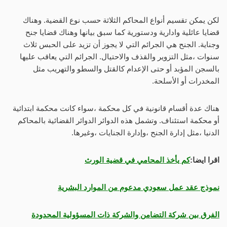
لكن يمكن تقسيم أنواع المحاكم الثلاثة حسب نوع القضية. وهناك
قضايا عائلية وادارية ودستورية كما سبق بيانها وهناك قضايا جنح
وجناية. الجنح هي الجرائم التي لا يجوز أن تزيد على الحبس ثلاث
سنوات ،مثل التزوير والقذف والاحتيال. الجرائم التي يعاقب عليها
بالسجن المؤبد أو حتى الإعدام كالقتل والسطو والتهريب مثل
المخدرات أو الأسلحة.
هناك عدة أقسام قانونية في كل محكمة ،سواء كانت محكمة ابتدائية
أو محكمة استئناف. وتشمل هذه الدوائر الدوائر القضائية بالمحاكم
الدنيا ،مثل إدارة الجنح ،وإدارة الجنايات ،وغيرها.
اقرا ايضا:
كم يأخذ المحامي في قضية الورث
نموذج عقد عمل سعودي مدعوم من الموارد البشرية
الفرق بين شركة التضامن والشركة ذات المسؤولية المحدودة