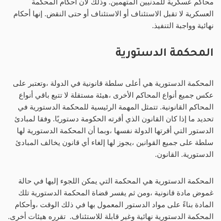
محاكم عسكرية للمدنيين المتهمين. وذلك لأن أحكام المحكمة
العسكرية لا تقبل الاستئناف أو الاستئناف أو حتى النقض. إنها أحكام
نهائية وواجبة التنفيذ.
المحكمة الدستورية
المحكمة الدستورية هي أعلى سلطة قانونية في الدولة ،وتعتبر على
عكس جميع أنواع المحاكم الأخرى ،هيئة مستقلة لا تتبع باقي أنواع
المحاكم القانونية. تتمثل المهمة الرئيسية للمحكمة الدستورية في
تحديد ما إذا كان القانون الذي أقرته الحكومة دستوريًا. وفقا لمبادئ
الدستور التي أقرتها الدولة نفسها ،وبما أن المحكمة الدستورية لها
سلطة على جميع القوانين ،يجوز لها إلغاء أي قانون يخالف المبادئ
الدستورية. القانون.
المحكمة الدستورية هي المحكمة التي يمكن اللجوء إليها في حالة
غموض مادة قانونية ،ومن ثم يفسر قضاة المحكمة الدستورية تلك
المادة بناءً على مواد الدستور المعمول بها في ذلك الوقت ،وأحكام
المحكمة الدستورية نهائية وغير قابلة للاستئناف. تقرره هيئات أخرى.