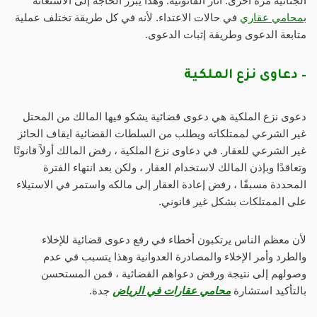
الجنائية مرة أخرى. أثار القانونية. وهذا يبرر الحاجة إلى الاستعانة
ب
محامي عقاري
في حالات الاعتداء. لأنه في كل طريقة تختلف عملية
متابعة الدعوى وطريقة إثبات الدعوى.
– دعاوى نزع الملكية
دعوى نزع الملكية هي دعوى قضائية يشكو فيها المالك من المحتل
غير الشرعي لممتلكاته ويطلب من السلطات القضائية ايقاف الحائز
غير الشرعي للعقار. في دعاوى نزع الملكية ، رفض المالك أولاً قانونًا
وتعاقدًا وبإذن المالك لاستخدام العقار ، ولكن بعد انتهاء الفترة
المحددة مسبقًا ، رفض إعادة العقار إلى مالكه واستمر في الاستيلاء
على الممتلكات بشكل غير قانوني.
لأن معظم الناس يرتكبون أخطاء في رفع دعوى قضائية للإخلاء
والطرد وأمر الإخلاء والمصادرة العدوانية وهذا يتسبب في عدم
وصولهم إلى نتيجة ورفض دعواهم القضائية ، فمن المستحسن
بالتأكيد استشارة
محامي عقارات في الرياض
جدة.