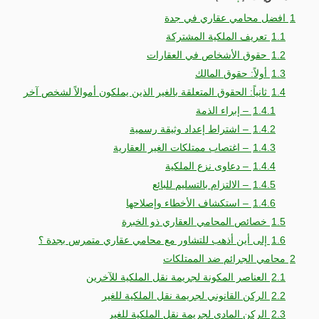
1
افضل محامي عقاري في جدة
1.1
تعريف الملكية المشتركة
1.2
حقوق الأشخاص في العقارات
1.3
أولاً: حقوق المالك
1.4
ثانياً: الحقوق المتعلقة بالغير الذين يملكون أموالاً لشخص آخر
1.4.1
– إبراء الذمة
1.4.2
– اشتراط إعداد وثيقة رسمية
1.4.3
– اغتصاب ممتلكات الغير العقارية
1.4.4
– دعاوى نزع الملكية
1.4.5
– الالتزام بالتسليم للبائع
1.4.6
– استكشاف الأخطاء وإصلاحها
1.5
خصائص المحامي العقاري ذو الخبرة
1.6
إلى أين أذهب للتشاور مع محامي عقاري متمرس بجدة ؟
2
محامي الجرائم ضد الممتلكات
2.1
العناصر المكونة لجريمة نقل الملكية للآخرين
2.2
الركن القانوني لجريمة نقل الملكية للغير
2.3
الركن المادي لجريمة نقل الملكية للغير