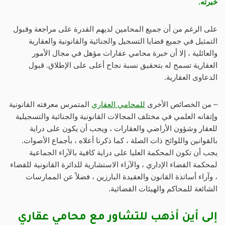
خبرته.
على الرغم من أن جميع المحامين لديهم القدرة على مراجعة وقبول
التمثيل في جميع قضايا التسجيل والجنائية والقانونية والعقارية
والعائلية ، إلا أن خبرة محامي عقارات مؤهل في مجال الأمور
العقارية تسمح له بتحقيق نسبة نجاح أعلى على الإطلاق. قبول
الدعاوى العقارية.
– من الخصائص الأخرى
للمحامي العقاري
المتمرس معرفته القانونية
وإتقانه العلمي في مختلف المجالات القانونية والجنائية والتسجيلية
للعقار وشؤون الأراضي والعقارات ، ويجب أن يكون على دراية
بالقوانين واللوائح ذات الصلة ، كما ذكرنا أعلاه ، بأجماع الأصوات.
يجب أن تكون المحكمة العليا على دراية كافية بالآراء الجماعية
لمحكمة القضاء الإداري ، والآراء الاستشارية للدائرة القانونية للقضاء
، وآراء أساتذة القانون والعقيدة البارزين ، فضلاً عن الممارسات
الشائعة للمحاكم والهيئات القضائية.
إلى أين أذهب للتشاور مع محامي عقاري