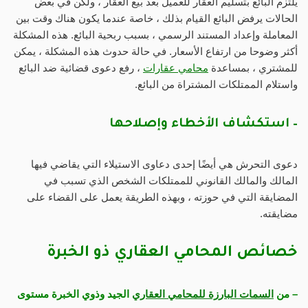
يلتزم البائع بتسليم العقار للعميل بعد بيع العقار ، ولكن في بعض
الحالات يرفض البائع القيام بذلك ، خاصة عندما يكون هناك وقت بين
المعاملة وإعداد المستند الرسمي ، بسبب ربحية البائع. هذه المشكلة
أكثر وضوحا من ارتفاع الأسعار. في حالة حدوث هذه المشكلة ، يمكن
للمشتري ، بمساعدة
محامي عقارات
، رفع دعوى قضائية ضد البائع
واستلام الممتلكات المشتراة من البائع.
– استكشاف الأخطاء وإصلاحها
دعوى التحرش هي أيضًا إحدى دعاوى الاستيلاء التي يقاضي فيها
المالك والمالك القانوني للممتلكات الشخص الذي تسبب في
المضايقة التي في حوزته ، وبهذه الطريقة يعمل على القضاء على
مضايقته.
خصائص المحامي العقاري ذو الخبرة
– من
السمات البارزة للمحامي العقاري
الجيد وذوي الخبرة مستوى