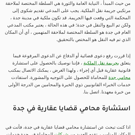
من حيث المبدأ ، النيابة العامة والثورة هي السلطة المختصة لملاحقة
مرتكبي جريمة نقل الملكية. يجب على المدعي تقديم شكوى إلى
المحكمة التي وقعت فيها الجريمة. قد تكون ملكية في مدينة جدة ،
ولكن تم البيع والنقل في جدة؛ في هذه الحالة ، يعتبر مكتب المدعي
العام في جدة هو السلطة المختصة لملاحقة المتهمين ، أي أن المكان
الذي تم فيه النقل هو المختص بالتحقيق.
إذا قررت رفع دعوى قضائية أو الدفاع عن الدعوى المرفوعة فيما
يتعلق
بجريمة نقل الملكية
، فإننا نوصيك بالحصول على استشارة
قانونية عقارية قبل أي إجراء ، ولهذا الغرض ، يمكنك الاتصال بمكتب
محامي جدة
للمحاماة للحصول على التوجيه والمشورة. استفادت
خدمات الخبراء القانونيين ذوي الخبرة والمحامين من الدرجة الأولى
من خبرة معهدنا. اتصل بنا.
استشارة محامي قضايا عقارية في جدة
اذا كنت تبحث عن استشارة محامي قضايا عقارية في جدة، فأنت في
المكان المناسب. تقدم العديد من
شركات
المحاماة في جدة خدمات