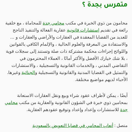
متمرس بجدة ؟
محامون من ذوي الخبرة في مكتب
محامي جدة
للمحاماة ، مع خلفية
رائعة في تقديم
استشارات قانونية
عقارية الفعالة والتنفيذ الناجح
للعديد من القضايا المعقدة في العقارات والأراضي والعقارات و …
والاستفادة من المعرفة والعلوم الحالية ، والإلمام الكافي بالقوانين
واللوائح إجراءات محكمة مشتركة ذات صلة وتستند إلى سجلات قوية
، بلا شك خيارك الأفضل والأكثر أمانًا ، العملاء المحترمون في
التقاضي المدني ، والخدمات القانونية والتسجيلية ، والاستشارات
والتمثيل في القضايا المدنية والقانونية والتسجيلية و
الجنائية
وغيرها.
الأحباء لديهم مواضيع مختلفة.
أيضًا ، يمكن لأطراف عقود شراء وبيع ونقل العقارات الاستعانة
بمحامين ذوي خبرة في الشؤون القانونية والعقارية من مكتب
محامي
جدة
للاستشارات وإعداد وإعداد وتوقيع عقودهم العقارية.
متصل :
أتعاب المحامي في قضايا التعويض بالسعودية