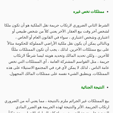
ممتلكات تخص غيره
الشرط الثاني الضروري لارتكاب جريمة نقل الملكية هو أن تكون ملكا
لشخص آخر وقت بيع العقار. الآخر يعني كلاً من شخص طبيعي أو
اعتباري وشخص اعتباري ، سواء في القانون العام أو الخاص ،
وبالتالي يمكن أن يكون نقل ملكية الأراضي المملوكة للحكومة مثالاً
على بيع ممتلكات الآخرين. لذلك ، يجب أن تكون الممتلكات ملكًا
للآخرين ، ولكن تحديد المالك وتحديد هويته ليسا شرطًا لارتكاب
جريمة ، مثل القواسم المشتركة العامة ، أي الممتلكات التي تخص
عامة الناس ، لذلك لا يمكن لأي فرد في المجتمع الاستيلاء على هذه
الممتلكات. وينطبق الشيء نفسه على ممتلكات المالك المجهول.
النتيجة الجنائية
بيع الممتلكات غير الجرائم ملزم بالنتيجة ، مما يعني أنه من الضروري
ارتكاب الجريمة. الأثر والنتيجة لهذه الجريمة هو الضرر المادي
للضحية على نتيجة الجريمة ، سواء كان السلوك الإجرامي حقيقيًا أو