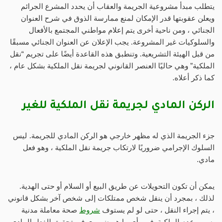
يتطلب مبدأ مشروعية الجريمة والعقاب أن يحدد المشرع الجرائم
ويعلن عقوبتها قدر الإمكان لمنع ممارسة الذوق في شرح العنوان
الجنائي ، ومن ناحية أخرى يتم إعلام مواطني المجتمع بالأفعال
والسلوكيات غير المشروعة. يجب الإعلان عن العنوان الجنائي مسبقًا
من قبل الهيئة التشريعية. وتنطبق هذه القاعدة أيضًا على تجريم “نقل
الملكية” وهي حاليًا العنصر القانوني لجريمة نقل الملكية بشكل عام ،
كما ذكر أعلاه.
الركن المادي لجريمة نقل الملكية للغير
جزء الجريمة الذي له مظهر خارجي هو الركن المادي للجريمة. ليس
السلوك الإجرامي ضروريًا لارتكاب جريمة نقل الملكية ، وهو فعل
مادي.
يمكن أن تكون التحويلات عن طريق البيع أو السلام أو حتى الهدية.
لذلك ، بمجرد أن ينقل شخص ممتلكات إلى شخص آخر بشكل قانوني
، يتم إجراء النقل ، حتى لو لم يستوف
شروط
صحة معاملة مدنية
بسبب عدم الملكية. في رأي ما هو ضروري في تحقيق الفعل المادي