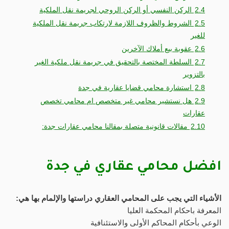
2.4
الركن النفسي أو الركن الروحي لجريمة نقل الملكية
2.5
الشروط والظروف اللازمة لارتكاب جريمة نقل الملكية
للغير
2.6
عقوبة بيع أملاك الآخرين
2.7
السلطة المختصة بالتحقيق في جريمة نقل ملكية الغير
بالتزوير
2.8
استشارة محامي قضايا عقارية في جدة
2.9
هل نستشير محامي غير متخصص ام محامي تخصص
عقارات
2.10
مقالات قانونية متصلة بمقالنا محامي عقارات جدة:
افضل محامي عقاري في جدة
الأشياء التي يجب على المحامي العقاري دراستها والإلمام بها هي:
المعرفة باحكام المحكمة العليا
الوعي بأحكام المحاكم الأولى والاستئنافية